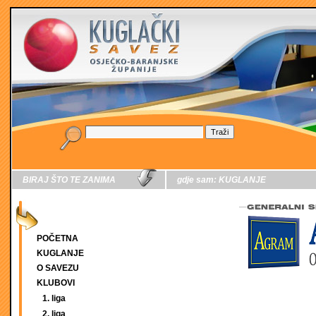
BIRAJ ŠTO TE ZANIMA
gdje sam:
KUGLANJE
POČETNA
KUGLANJE
O SAVEZU
KLUBOVI
1. liga
2. liga