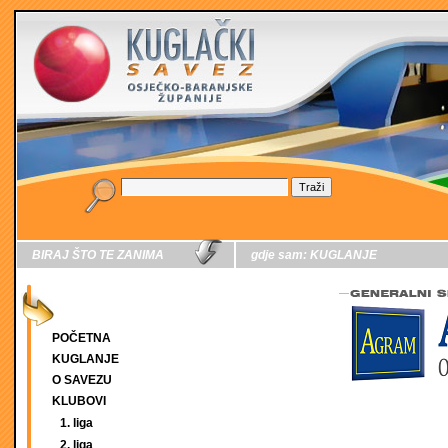
BIRAJ ŠTO TE ZANIMA
gdje sam:
KUGLANJE
POČETNA
KUGLANJE
O SAVEZU
KLUBOVI
1. liga
2. liga