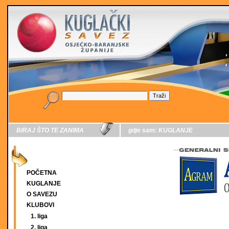
BIRAJ ŠTO TE ZANIMA
gdje sam:
KUGLANJE
POČETNA
KUGLANJE
O SAVEZU
KLUBOVI
1. liga
2. liga