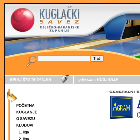
BIRAJ ŠTO TE ZANIMA
gdje sam:
KUGLANJE
POČETNA
KUGLANJE
O SAVEZU
KLUBOVI
1. liga
2. liga