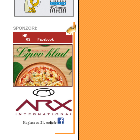
SPONZORI:
HR
RS
Facebook
Kuglane za 21. stoljeće