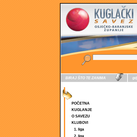
BIRAJ ŠTO TE ZANIMA
gd
POČETNA
KUGLANJE
O SAVEZU
KLUBOVI
1. liga
2. liga