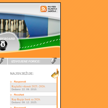
IZDVOJENE FORICE:
NAJSVJEŽIJE:
iz :
Rasporedi
Kuglački vikendi 2025.-2026.
Dodano: 22. 09. 2010.
iz :
Rezultati
Kup Regije Istok za 2026.
Dodano: 09. 12. 2025.
iz :
Rasporedi