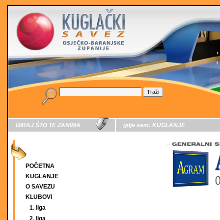
BIRAJ ŠTO TE ZANIMA
gdje sam:
KUGLANJE
POČETNA
KUGLANJE
O SAVEZU
KLUBOVI
1. liga
2. liga