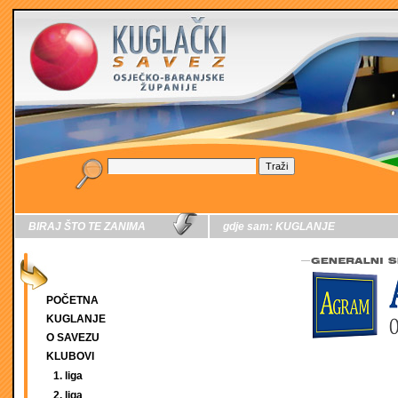
BIRAJ ŠTO TE ZANIMA
gdje sam:
KUGLANJE
POČETNA
KUGLANJE
O SAVEZU
KLUBOVI
1. liga
2. liga