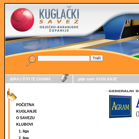
BIRAJ ŠTO TE ZANIMA
gdje sam:
KUGLANJE
POČETNA
KUGLANJE
O SAVEZU
KLUBOVI
1. liga
2. liga