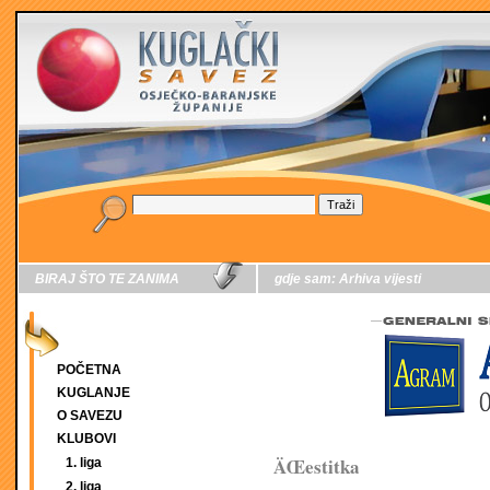
BIRAJ ŠTO TE ZANIMA
gdje sam:
Arhiva vijesti
POČETNA
KUGLANJE
O SAVEZU
KLUBOVI
ÄŒestitka
1. liga
2. liga