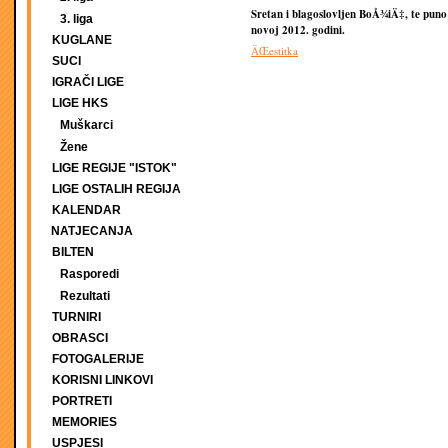
Sretan i blagoslovljen BoÅ¾iÄ‡, te puno u
3. liga
novoj 2012. godini.
KUGLANE
ÄŒestitka
SUCI
IGRAČI LIGE
LIGE HKS
Muškarci
Žene
LIGE REGIJE "ISTOK"
LIGE OSTALIH REGIJA
KALENDAR
NATJECANJA
BILTEN
Rasporedi
Rezultati
TURNIRI
OBRASCI
FOTOGALERIJE
KORISNI LINKOVI
PORTRETI
MEMORIES
USPJESI