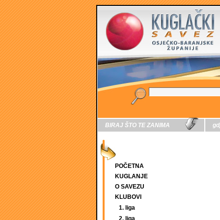
BIRAJ ŠTO TE ZANIMA
gd
POČETNA
KUGLANJE
O SAVEZU
KLUBOVI
1. liga
2. liga