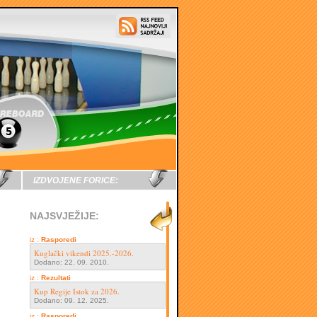
IZDVOJENE FORICE:
NAJSVJEŽIJE:
iz :
Rasporedi
Kuglački vikendi 2025.-2026.
Dodano: 22. 09. 2010.
iz :
Rezultati
Kup Regije Istok za 2026.
Dodano: 09. 12. 2025.
iz :
Rasporedi