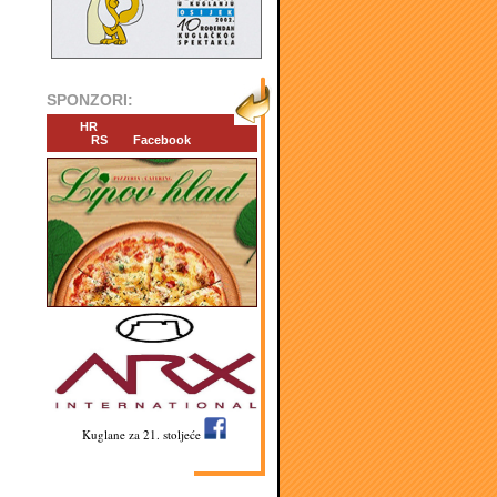
SPONZORI:
HR
RS
Facebook
Kuglane za 21. stoljeće