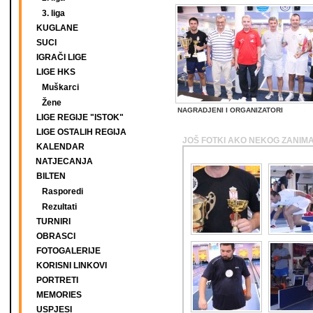
3. liga
KUGLANE
SUCI
IGRAČI LIGE
LIGE HKS
Muškarci
Žene
NAGRADJENI I ORGANIZATORI
LIGE REGIJE "ISTOK"
LIGE OSTALIH REGIJA
JOŠ FOTKI AKO NEKOG ZANIMA
KALENDAR
NATJECANJA
BILTEN
Rasporedi
Rezultati
TURNIRI
OBRASCI
FOTOGALERIJE
KORISNI LINKOVI
PORTRETI
MEMORIES
USPJESI