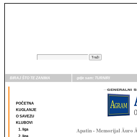
BIRAJ ŠTO TE ZANIMA
gdje sam:
TURNIRI
POČETNA
KUGLANJE
O SAVEZU
KLUBOVI
Apatin - Memorijal Äuro 
1. liga
2. liga