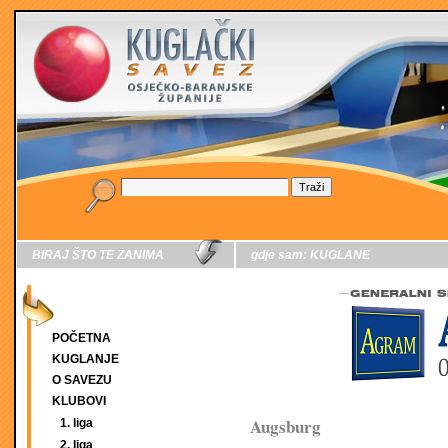
BIRAJ ŠTO TE ZANIMA
gdje sam:
KUGLANE
POČETNA
KUGLANJE
O SAVEZU
KLUBOVI
Augsburg
1. liga
2. liga