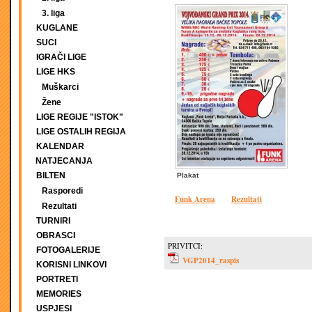
3. liga
KUGLANE
SUCI
IGRAČI LIGE
LIGE HKS
Muškarci
Žene
LIGE REGIJE "ISTOK"
LIGE OSTALIH REGIJA
KALENDAR
NATJECANJA
BILTEN
Plakat
Rasporedi
Funk Arena
Rezultati
Rezultati
TURNIRI
OBRASCI
PRIVITCI:
FOTOGALERIJE
VGP2014_raspis
KORISNI LINKOVI
PORTRETI
MEMORIES
USPJESI