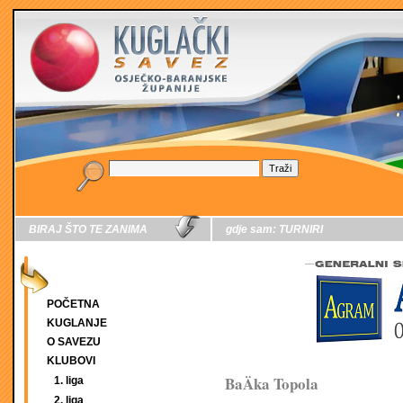
BIRAJ ŠTO TE ZANIMA
gdje sam:
TURNIRI
POČETNA
KUGLANJE
O SAVEZU
KLUBOVI
BaÄka Topola
1. liga
2. liga