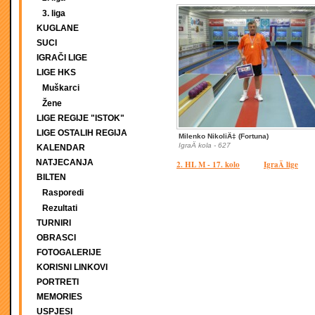
3. liga
KUGLANE
SUCI
IGRAČI LIGE
LIGE HKS
Muškarci
Žene
LIGE REGIJE "ISTOK"
LIGE OSTALIH REGIJA
Milenko NikoliÄ‡ (Fortuna)
IgraÄ kola - 627
KALENDAR
NATJECANJA
2. HL M - 17. kolo
IgraÄ lige
BILTEN
Rasporedi
Rezultati
TURNIRI
OBRASCI
FOTOGALERIJE
KORISNI LINKOVI
PORTRETI
MEMORIES
USPJESI