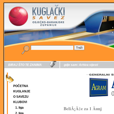
BIRAJ ŠTO TE ZANIMA
gdje sam:
Arhiva vijesti
POČETNA
KUGLANJE
O SAVEZU
KLUBOVI
BeliÅ¡Ä‡e za 1 Äunj
1. liga
2. liga