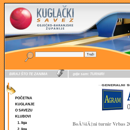
BIRAJ ŠTO TE ZANIMA
gdje sam:
TURNIRI
POČETNA
KUGLANJE
O SAVEZU
KLUBOVI
BoÅ¾iÄ‡ni turnir Vrbas 2
1. liga
2. liga