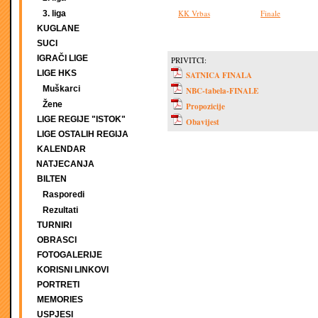
KK Vrbas
Finale
3. liga
KUGLANE
SUCI
IGRAČI LIGE
PRIVITCI:
LIGE HKS
SATNICA FINALA
Muškarci
NBC-tabela-FINALE
Žene
Propozicije
LIGE REGIJE "ISTOK"
Obavijest
LIGE OSTALIH REGIJA
KALENDAR
NATJECANJA
BILTEN
Rasporedi
Rezultati
TURNIRI
OBRASCI
FOTOGALERIJE
KORISNI LINKOVI
PORTRETI
MEMORIES
USPJESI