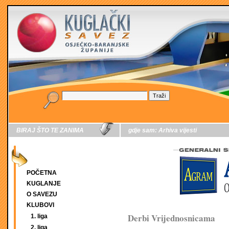
BIRAJ ŠTO TE ZANIMA
gdje sam:
Arhiva vijesti
POČETNA
KUGLANJE
O SAVEZU
KLUBOVI
Derbi Vrijednosnicama
1. liga
2. liga