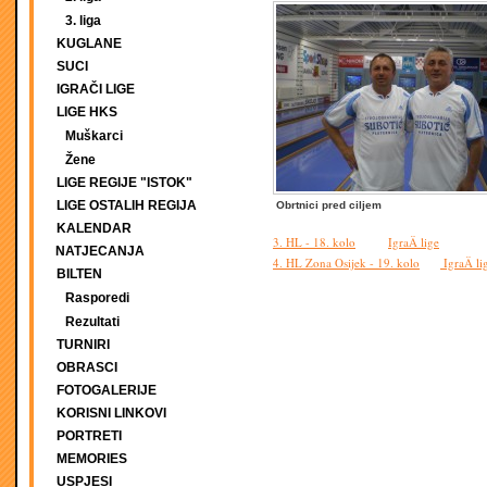
3. liga
KUGLANE
SUCI
IGRAČI LIGE
LIGE HKS
Muškarci
Žene
LIGE REGIJE "ISTOK"
LIGE OSTALIH REGIJA
Obrtnici pred ciljem
KALENDAR
3. HL - 18. kolo
IgraÄ lige
NATJECANJA
4. HL Zona Osijek - 19. kolo
IgraÄ li
BILTEN
Rasporedi
Rezultati
TURNIRI
OBRASCI
FOTOGALERIJE
KORISNI LINKOVI
PORTRETI
MEMORIES
USPJESI