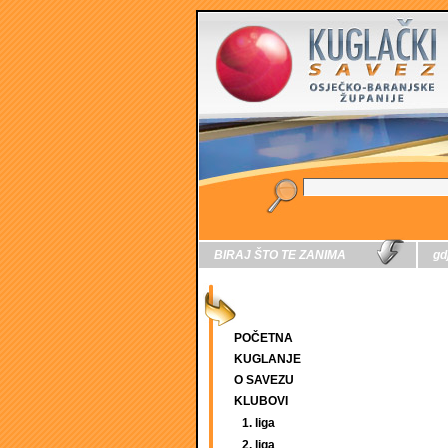
BIRAJ ŠTO TE ZANIMA
gd
POČETNA
KUGLANJE
O SAVEZU
KLUBOVI
1. liga
2. liga