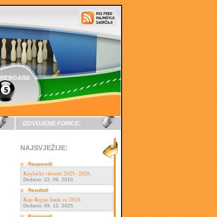
IZDVOJENE FORICE:
NAJSVJEŽIJE:
iz :
Rasporedi
Kuglački vikendi 2025.-2026.
Dodano: 22. 09. 2010.
iz :
Rezultati
Kup Regije Istok za 2026.
Dodano: 09. 12. 2025.
iz :
Rasporedi