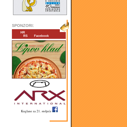
SPONZORI:
HR
RS
Facebook
Kuglane za 21. stoljeće