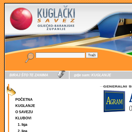
BIRAJ ŠTO TE ZANIMA
gdje sam:
KUGLANJE
POČETNA
KUGLANJE
O SAVEZU
KLUBOVI
1. liga
2. liga