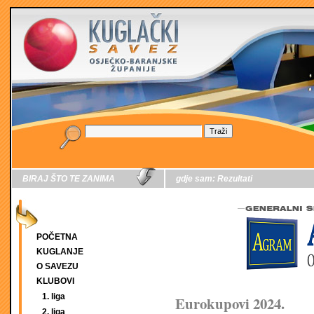
BIRAJ ŠTO TE ZANIMA
gdje sam:
Rezultati
POČETNA
KUGLANJE
O SAVEZU
KLUBOVI
1. liga
Eurokupovi 2024.
2. liga