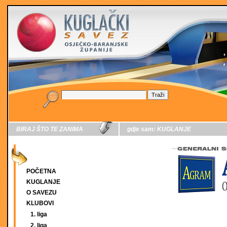
BIRAJ ŠTO TE ZANIMA
gdje sam:
KUGLANJE
POČETNA
KUGLANJE
O SAVEZU
KLUBOVI
1. liga
2. liga