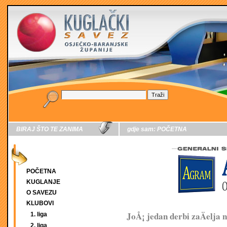
BIRAJ ŠTO TE ZANIMA
gdje sam:
POČETNA
POČETNA
KUGLANJE
O SAVEZU
KLUBOVI
JoÅ¡ jedan derbi zaÄelja
1. liga
2. liga