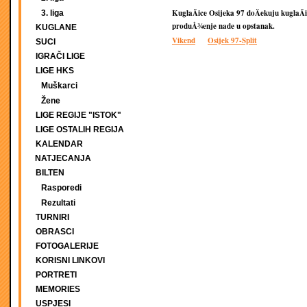
KuglaÄice Osijeka 97 doÄekuju kuglaÄ
3. liga
produÅ¾enje nade u opstanak.
KUGLANE
Vikend
Osijek 97-Split
SUCI
IGRAČI LIGE
LIGE HKS
Muškarci
Žene
LIGE REGIJE "ISTOK"
LIGE OSTALIH REGIJA
KALENDAR
NATJECANJA
BILTEN
Rasporedi
Rezultati
TURNIRI
OBRASCI
FOTOGALERIJE
KORISNI LINKOVI
PORTRETI
MEMORIES
USPJESI