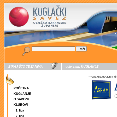
BIRAJ ŠTO TE ZANIMA
gdje sam:
KUGLANJE
POČETNA
KUGLANJE
O SAVEZU
KLUBOVI
1. liga
2. liga