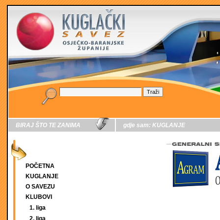
BIRAJ ŠTO TE ZANIMA
gdje sam:
KUGLANJE
POČETNA
KUGLANJE
O SAVEZU
KLUBOVI
1. liga
2. liga