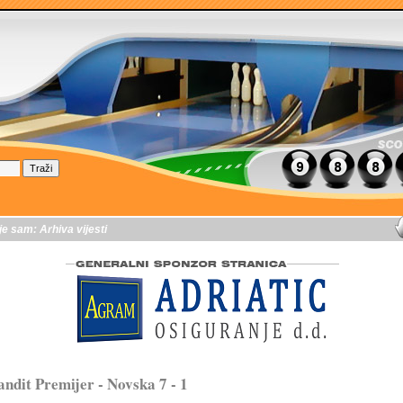
je sam:
Arhiva vijesti
ndit Premijer - Novska 7 - 1