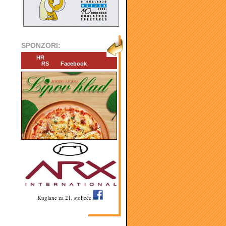
SPONZORI:
HR
RS
Facebook
Kuglane za 21. stoljeće