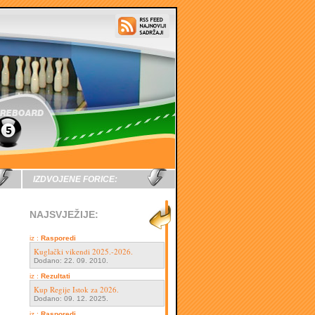
IZDVOJENE FORICE:
NAJSVJEŽIJE:
iz :
Rasporedi
Kuglački vikendi 2025.-2026.
Dodano: 22. 09. 2010.
iz :
Rezultati
Kup Regije Istok za 2026.
Dodano: 09. 12. 2025.
iz :
Rasporedi