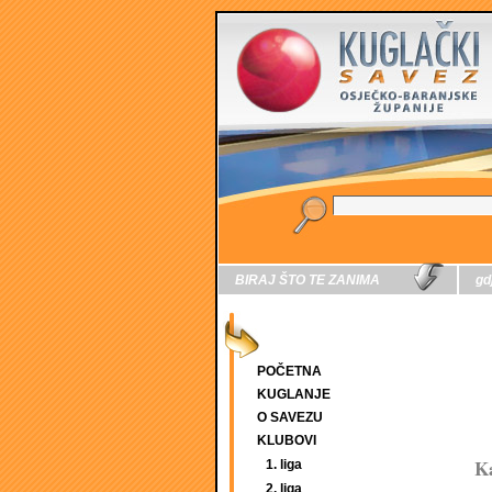
BIRAJ ŠTO TE ZANIMA
gd
POČETNA
KUGLANJE
O SAVEZU
KLUBOVI
Ka
1. liga
2. liga