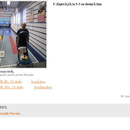
U ZapreÅ¡iÄ‡u 5-3 za domaÄ‡ina.
evan IleÅ¡
guran poen protiv Novske
HL M - 15. kolo
IgraÄ lige
HL Å½ - 13. kolo
IgraÄica lige
M. Lio
ITCI:
Kandit-Novska