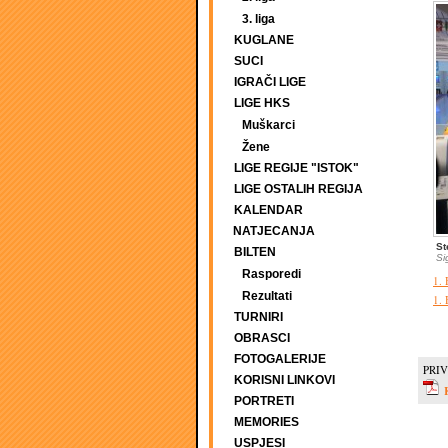
3. liga
KUGLANE
SUCI
IGRAČI LIGE
LIGE HKS
Muškarci
Žene
LIGE REGIJE "ISTOK"
LIGE OSTALIH REGIJA
KALENDAR
NATJECANJA
St
BILTEN
Si
Rasporedi
1. 
Rezultati
1. 
TURNIRI
OBRASCI
FOTOGALERIJE
PRIV
KORISNI LINKOVI
PORTRETI
MEMORIES
USPJESI