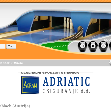
je sam:
TURNIRI
blach (Austrija)