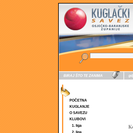
BIRAJ ŠTO TE ZANIMA
gd
POČETNA
KUGLANJE
O SAVEZU
KLUBOVI
Ko
1. liga
2. liga