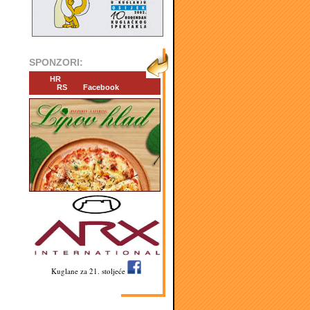
SPONZORI:
HR
RS
Facebook
Kuglane za 21. stoljeće