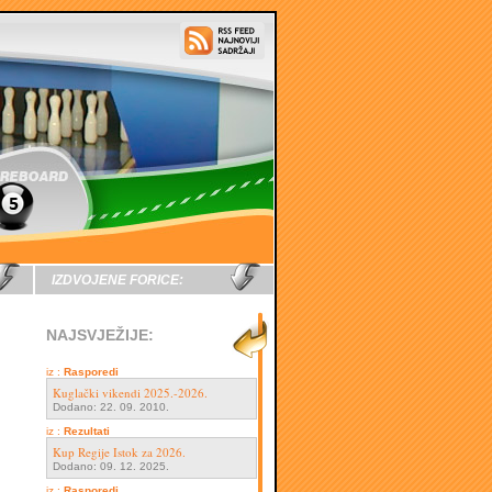
IZDVOJENE FORICE:
NAJSVJEŽIJE:
iz :
Rasporedi
Kuglački vikendi 2025.-2026.
Dodano: 22. 09. 2010.
iz :
Rezultati
Kup Regije Istok za 2026.
Dodano: 09. 12. 2025.
iz :
Rasporedi