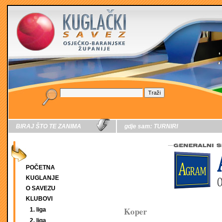
BIRAJ ŠTO TE ZANIMA
gdje sam:
TURNIRI
POČETNA
KUGLANJE
O SAVEZU
KLUBOVI
Koper
1. liga
2. liga