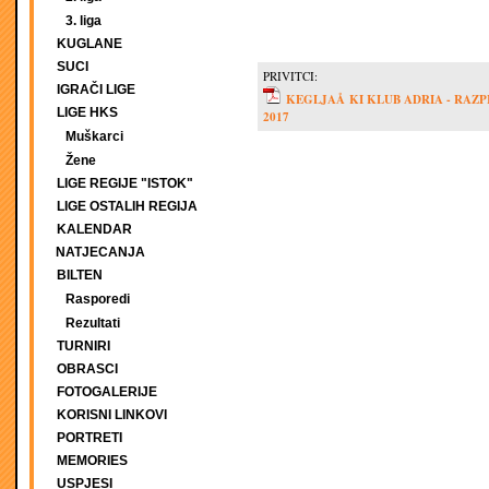
3. liga
KUGLANE
SUCI
PRIVITCI:
IGRAČI LIGE
KEGLJAÅ KI KLUB ADRIA - RAZ
LIGE HKS
2017
Muškarci
Žene
LIGE REGIJE "ISTOK"
LIGE OSTALIH REGIJA
KALENDAR
NATJECANJA
BILTEN
Rasporedi
Rezultati
TURNIRI
OBRASCI
FOTOGALERIJE
KORISNI LINKOVI
PORTRETI
MEMORIES
USPJESI