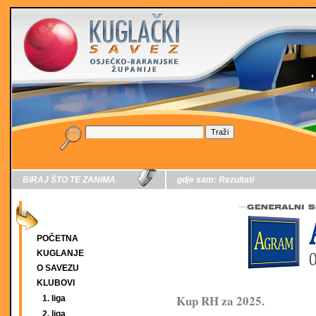
BIRAJ ŠTO TE ZANIMA
gdje sam:
Rezultati
POČETNA
KUGLANJE
O SAVEZU
KLUBOVI
Kup RH za 2025.
1. liga
2. liga