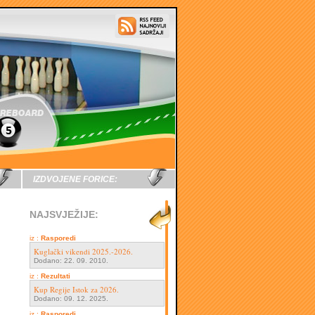
IZDVOJENE FORICE:
NAJSVJEŽIJE:
iz :
Rasporedi
Kuglački vikendi 2025.-2026.
Dodano: 22. 09. 2010.
iz :
Rezultati
Kup Regije Istok za 2026.
Dodano: 09. 12. 2025.
iz :
Rasporedi