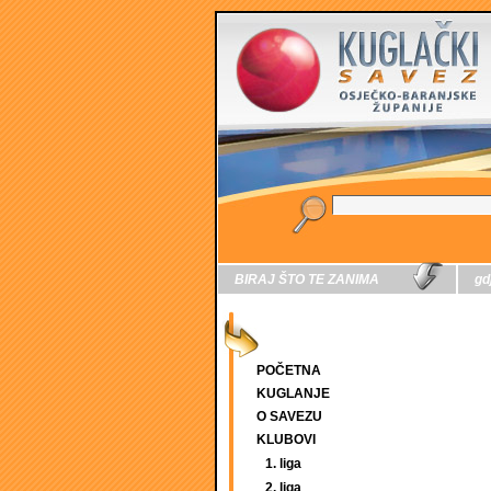
BIRAJ ŠTO TE ZANIMA
gd
POČETNA
KUGLANJE
O SAVEZU
KLUBOVI
1. liga
2. liga