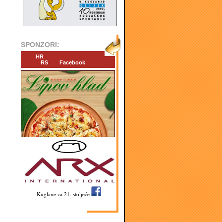
SPONZORI:
HR
RS
Facebook
Kuglane za 21. stoljeće