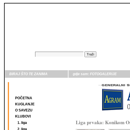
BIRAJ ŠTO TE ZANIMA
gdje sam:
FOTOGALERIJE
POČETNA
KUGLANJE
O SAVEZU
KLUBOVI
Liga prvaka: Konikom Os
1. liga
2. liga