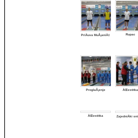
Rupac
PriÄuva MuÅ¡aniÄ‡
ProglaÅ¡enje
ÄŒestitka
ÄŒestitka
ZajedniÄki s