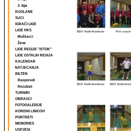
3. liga
KUGLANE
SUCI
IGRAČI LIGE
LIGE HKS
BSV Voith-Konikom
Prvi susre
Muškarci
Žene
LIGE REGIJE "ISTOK"
LIGE OSTALIH REGIJA
KALENDAR
NATJECANJA
BILTEN
Rasporedi
BSV Voith-Konikom
BSV Voith-Kon
Rezultati
TURNIRI
OBRASCI
FOTOGALERIJE
KORISNI LINKOVI
PORTRETI
MEMORIES
USPJESI