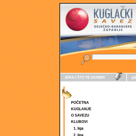
BIRAJ ŠTO TE ZANIMA
gd
POČETNA
KUGLANJE
O SAVEZU
KLUBOVI
1. liga
2. liga