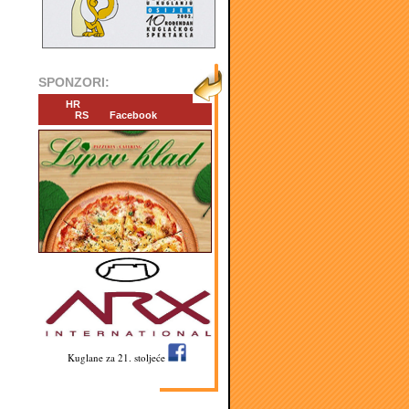
SPONZORI:
HR
RS
Facebook
Kuglane za 21. stoljeće