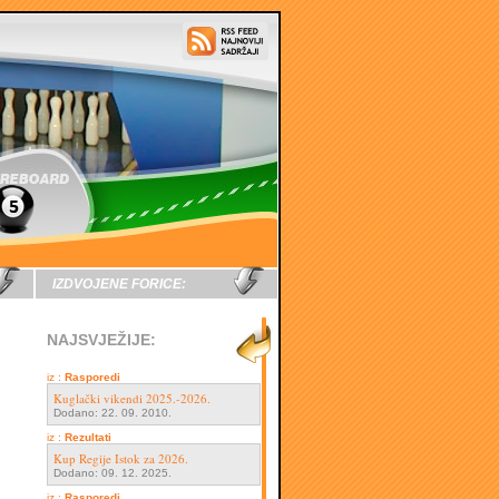
IZDVOJENE FORICE:
NAJSVJEŽIJE:
iz :
Rasporedi
Kuglački vikendi 2025.-2026.
Dodano: 22. 09. 2010.
iz :
Rezultati
Kup Regije Istok za 2026.
Dodano: 09. 12. 2025.
iz :
Rasporedi