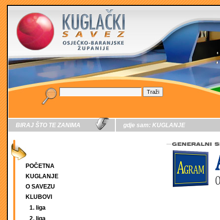
BIRAJ ŠTO TE ZANIMA
gdje sam:
KUGLANJE
POČETNA
KUGLANJE
O SAVEZU
KLUBOVI
1. liga
2. liga