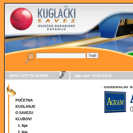
BIRAJ ŠTO TE ZANIMA
gdje sam:
KUGLANJE
POČETNA
KUGLANJE
O SAVEZU
KLUBOVI
1. liga
2. liga