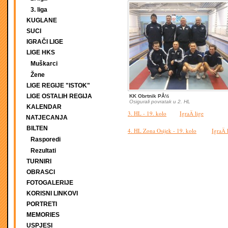
3. liga
KUGLANE
SUCI
IGRAČI LIGE
LIGE HKS
Muškarci
Žene
LIGE REGIJE "ISTOK"
LIGE OSTALIH REGIJA
KK Obrtnik PÅ½
Osigurali povratak u 2. HL
KALENDAR
3. HL - 19. kolo
IgraÄ lige
NATJECANJA
BILTEN
4. HL Zona Osijek - 19. kolo
IgraÄ 
Rasporedi
Rezultati
TURNIRI
OBRASCI
FOTOGALERIJE
KORISNI LINKOVI
PORTRETI
MEMORIES
USPJESI