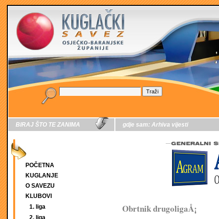
BIRAJ ŠTO TE ZANIMA
gdje sam:
Arhiva vijesti
POČETNA
KUGLANJE
O SAVEZU
KLUBOVI
Obrtnik drugoligaÅ¡
1. liga
2. liga