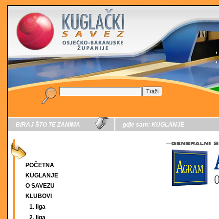
BIRAJ ŠTO TE ZANIMA
gdje sam:
KUGLANJE
POČETNA
KUGLANJE
O SAVEZU
KLUBOVI
1. liga
2. liga