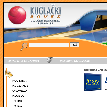
BIRAJ ŠTO TE ZANIMA
gdje sam:
KUGLANJE
POČETNA
KUGLANJE
O SAVEZU
KLUBOVI
1. liga
2. liga