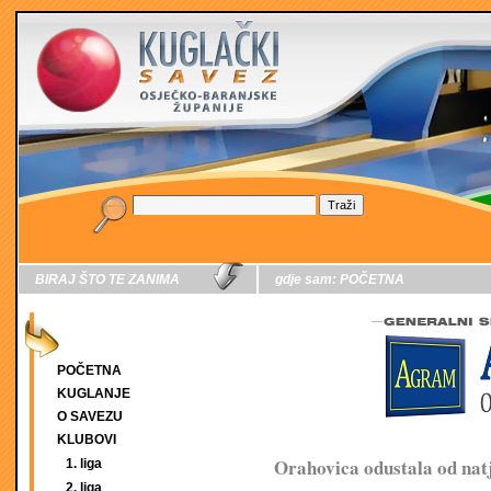
BIRAJ ŠTO TE ZANIMA
gdje sam:
POČETNA
POČETNA
KUGLANJE
O SAVEZU
KLUBOVI
Orahovica odustala od nat
1. liga
2. liga