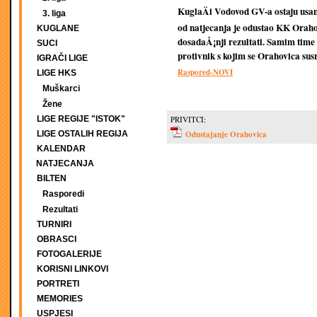
KuglaÄi Vodovod GV-a ostaju usam
3. liga
od natjecanja je odustao KK Oraho
KUGLANE
dosadaÅ¡nji rezultati. Samim time
SUCI
protivnik s kojim se Orahovica sus
IGRAČI LIGE
Raspored-NOVI
LIGE HKS
Muškarci
Žene
LIGE REGIJE "ISTOK"
PRIVITCI:
LIGE OSTALIH REGIJA
Odustajanje Orahovica
KALENDAR
NATJECANJA
BILTEN
Rasporedi
Rezultati
TURNIRI
OBRASCI
FOTOGALERIJE
KORISNI LINKOVI
PORTRETI
MEMORIES
USPJESI