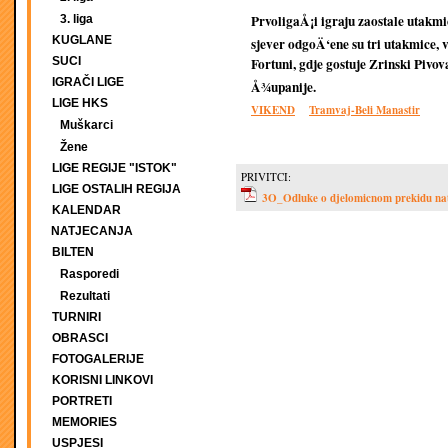
PrvoligaÅ¡i igraju zaostale utakmic
3. liga
KUGLANE
sjever odgoÄ‘ene su tri utakmice, v
SUCI
Fortuni, gdje gostuje Zrinski Pivo
IGRAČI LIGE
Å¾upanije.
LIGE HKS
VIKEND
Tramvaj-Beli Manastir
Muškarci
Žene
LIGE REGIJE "ISTOK"
PRIVITCI:
LIGE OSTALIH REGIJA
3O_Odluke o djelomicnom prekidu nat
KALENDAR
NATJECANJA
BILTEN
Rasporedi
Rezultati
TURNIRI
OBRASCI
FOTOGALERIJE
KORISNI LINKOVI
PORTRETI
MEMORIES
USPJESI