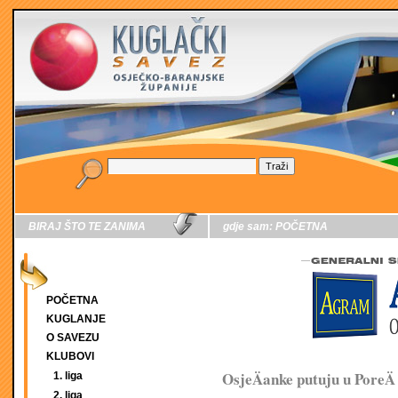
BIRAJ ŠTO TE ZANIMA
gdje sam:
POČETNA
POČETNA
KUGLANJE
O SAVEZU
KLUBOVI
OsjeÄanke putuju u PoreÄ
1. liga
2. liga