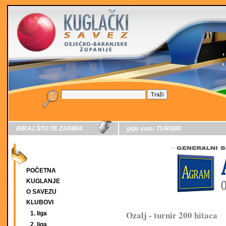
BIRAJ ŠTO TE ZANIMA
gdje sam:
TURNIRI
POČETNA
KUGLANJE
O SAVEZU
KLUBOVI
Ozalj - turnir 200 hitaca
1. liga
2. liga