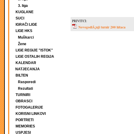
3. liga
KUGLANE
SUCI
PRIVITCI:
IGRAČI LIGE
NovogodiÅ¡nji turnir 200 hitaca
LIGE HKS
Muškarci
Žene
LIGE REGIJE "ISTOK"
LIGE OSTALIH REGIJA
KALENDAR
NATJECANJA
BILTEN
Rasporedi
Rezultati
TURNIRI
OBRASCI
FOTOGALERIJE
KORISNI LINKOVI
PORTRETI
MEMORIES
USPJESI