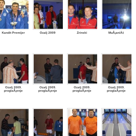
Kandit Premijer
Ozalj 2009
Zrinski
MuÅ¡aniÄ‡
Ozalj 2009.
Ozalj 2009.
Ozalj 2009.
Ozalj 2009.
proglaÅ¡enje
proglaÅ¡enje
proglaÅ¡enje
proglaÅ¡enje