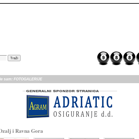
je sam:
FOTOGALERIJE
Ozalj i Ravna Gora