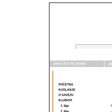
BIRAJ ŠTO TE ZANIMA
gd
POČETNA
KUGLANJE
O SAVEZU
KLUBOVI
1. liga
2. liga