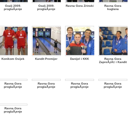
Ozalj 2009.
Ozalj 2009.
Ravna Gora Zrinski
Ravna Gora
proglaÅ¡enje
proglaÅ¡enje
kuglana
Konikom Osijek
Kandit Premijer
Danijel i KKK
Ravna Gora
ZapreÅ¡iÄ‡ i Kandit
Ravna Gora
Ravna Gora
Ravna Gora
Ravna Gora
proglaÅ¡enje
proglaÅ¡enje
proglaÅ¡enje
proglaÅ¡enje
Ravna Gora
proglaÅ¡enje