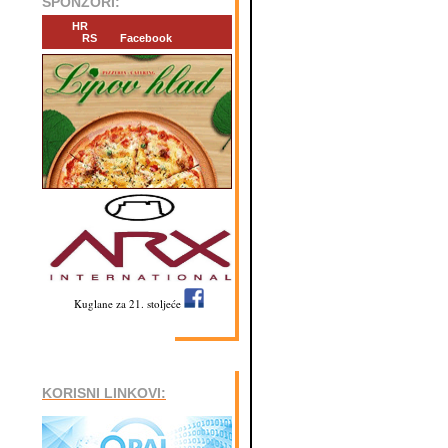
SPONZORI:
HR
RS
Facebook
Kuglane za 21. stoljeće
KORISNI LINKOVI: