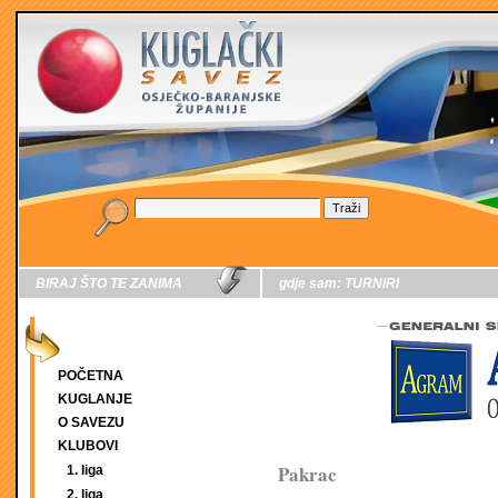
BIRAJ ŠTO TE ZANIMA
gdje sam:
TURNIRI
POČETNA
KUGLANJE
O SAVEZU
KLUBOVI
Pakrac
1. liga
2. liga