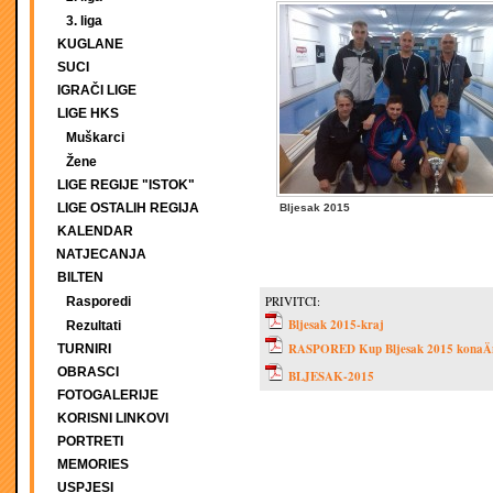
3. liga
KUGLANE
SUCI
IGRAČI LIGE
LIGE HKS
Muškarci
Žene
LIGE REGIJE "ISTOK"
LIGE OSTALIH REGIJA
Bljesak 2015
KALENDAR
NATJECANJA
BILTEN
PRIVITCI:
Rasporedi
Bljesak 2015-kraj
Rezultati
RASPORED Kup Bljesak 2015 konaÄ
TURNIRI
OBRASCI
BLJESAK-2015
FOTOGALERIJE
KORISNI LINKOVI
PORTRETI
MEMORIES
USPJESI