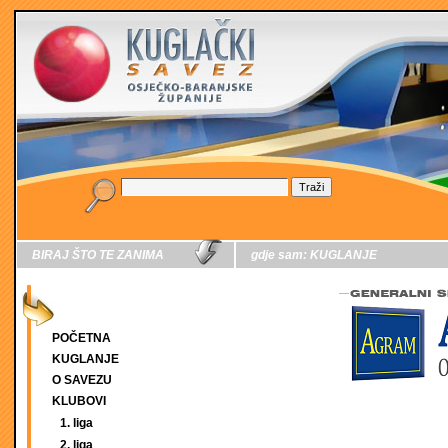
BIRAJ ŠTO TE ZANIMA
gdje sam:
KUGLANJE
POČETNA
KUGLANJE
O SAVEZU
KLUBOVI
1. liga
2. liga