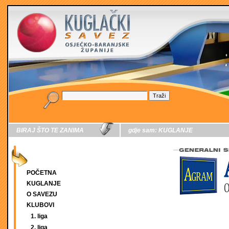
BIRAJ ŠTO TE ZANIMA
gdje sam:
KUGLANJE
POČETNA
KUGLANJE
O SAVEZU
KLUBOVI
1. liga
2. liga