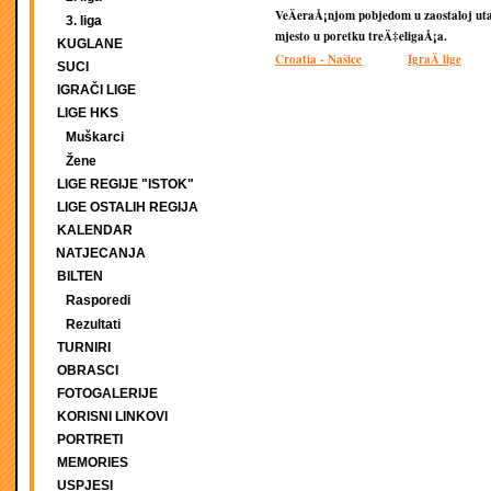
VeÄeraÅ¡njom pobjedom u zaostaloj utak
3. liga
mjesto u poretku treÄ‡eligaÅ¡a.
KUGLANE
Croatia - Našice
IgraÄ lige
SUCI
IGRAČI LIGE
LIGE HKS
Muškarci
Žene
LIGE REGIJE "ISTOK"
LIGE OSTALIH REGIJA
KALENDAR
NATJECANJA
BILTEN
Rasporedi
Rezultati
TURNIRI
OBRASCI
FOTOGALERIJE
KORISNI LINKOVI
PORTRETI
MEMORIES
USPJESI