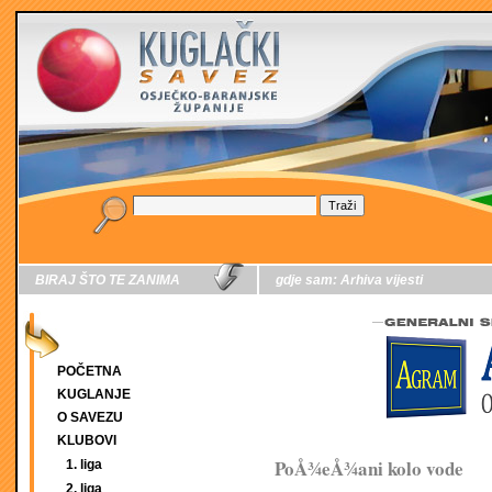
BIRAJ ŠTO TE ZANIMA
gdje sam:
Arhiva vijesti
POČETNA
KUGLANJE
O SAVEZU
KLUBOVI
PoÅ¾eÅ¾ani kolo vode
1. liga
2. liga