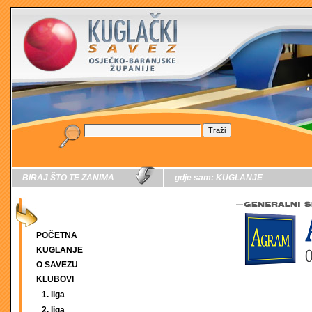
BIRAJ ŠTO TE ZANIMA
gdje sam:
KUGLANJE
POČETNA
KUGLANJE
O SAVEZU
KLUBOVI
1. liga
2. liga