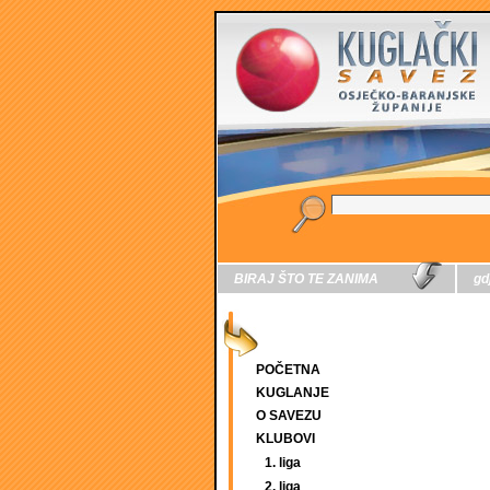
BIRAJ ŠTO TE ZANIMA
gd
POČETNA
KUGLANJE
O SAVEZU
KLUBOVI
1. liga
2. liga