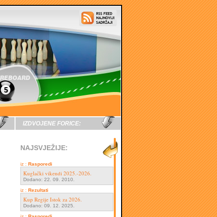
IZDVOJENE FORICE:
NAJSVJEŽIJE:
iz :
Rasporedi
Kuglački vikendi 2025.-2026.
Dodano: 22. 09. 2010.
iz :
Rezultati
Kup Regije Istok za 2026.
Dodano: 09. 12. 2025.
iz :
Rasporedi