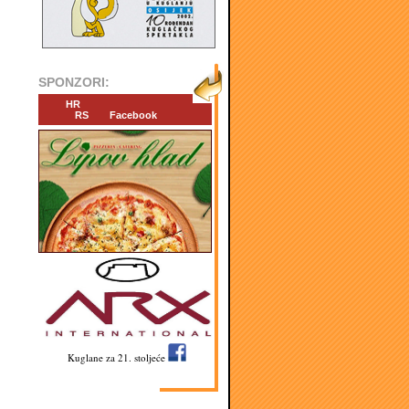
SPONZORI:
HR
RS
Facebook
Kuglane za 21. stoljeće