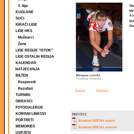
Mat
3. liga
ula
KUGLANE
Ä‡e
SUCI
Dol
IGRAČI LIGE
St
LIGE HKS
Muškarci
Žene
LIGE REGIJE "ISTOK"
LIGE OSTALIH REGIJA
KALENDAR
NATJECANJA
BILTEN
Marijana LioviÄ‡
Prvakinja Hrvatske
Rasporedi
Rezultati
Seniori
Seniorke
TURNIRI
OBRASCI
FOTOGALERIJE
KORISNI LINKOVI
PRIVITCI:
PORTRETI
Rezultati SHEMA seniori
MEMORIES
Rezultati SHEMA seniorke
USPJESI