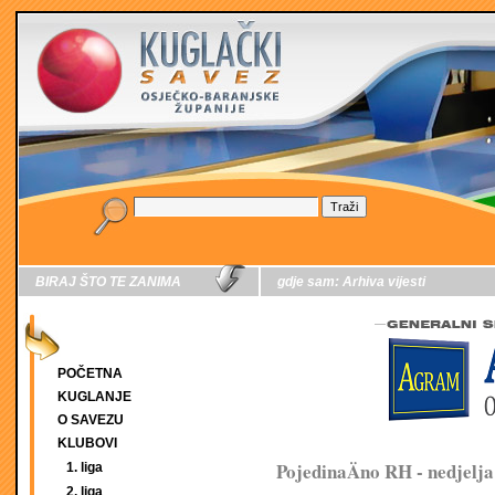
BIRAJ ŠTO TE ZANIMA
gdje sam:
Arhiva vijesti
POČETNA
KUGLANJE
O SAVEZU
KLUBOVI
PojedinaÄno RH - nedjelja
1. liga
2. liga