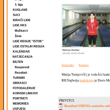
3. liga
KUGLANE
SUCI
IGRAČI LIGE
LIGE HKS
Muškarci
Žene
LIGE REGIJE "ISTOK"
LIGE OSTALIH REGIJA
Helena Korbar
KALENDAR
izborila Äetvrt-finale
NATJECANJA
BILTEN
Seniorke
Seniori
Rasporedi
Rezultati
Matija TutnjeviÄ‡ je vodeÄ‡i kad
TURNIRI
RH.Najbolja
kadetkinja
je Doris M
OBRASCI
FOTOGALERIJE
KORISNI LINKOVI
PORTRETI
PRIVITCI:
MEMORIES
Rezultati SHEMA seniorke sub
USPJESI