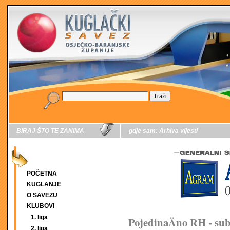
BIRAJ ŠTO TE ZANIMA
gdje sam:
Arhiva vijesti
POČETNA
KUGLANJE
O SAVEZU
KLUBOVI
1. liga
PojedinaÄno RH - su
2. liga