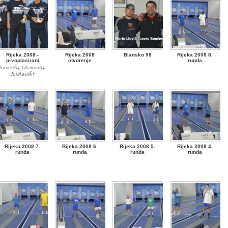
Rijeka 2008 -
Rijeka 2008
Blansko 98
Rijeka 2008 8.
prvoplasirani
otvorenje
runda
TometiÄ‡-UkaloviÄ‡-
JuriÄeviÄ‡
Rijeka 2008 7.
Rijeka 2008 6.
Rijeka 2008 5.
Rijeka 2008 4.
runda
runda
runda
runda