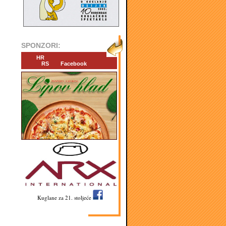
SPONZORI:
HR
RS
Facebook
Kuglane za 21. stoljeće