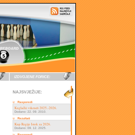
IZDVOJENE FORICE:
NAJSVJEŽIJE:
iz :
Rasporedi
Kuglački vikendi 2025.-2026.
Dodano: 22. 09. 2010.
iz :
Rezultati
Kup Regije Istok za 2026.
Dodano: 09. 12. 2025.
iz :
Rasporedi