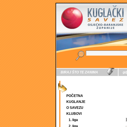
BIRAJ ŠTO TE ZANIMA
gd
POČETNA
KUGLANJE
O SAVEZU
KLUBOVI
1. liga
2. liga