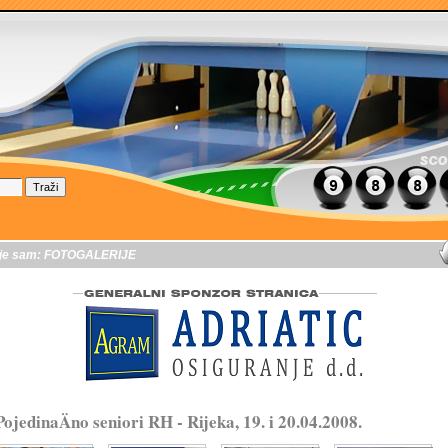
je sam:
FOTOGALERIJE
PojedinaÄno seniori RH - Rijeka, 19. i 20.04.2008.