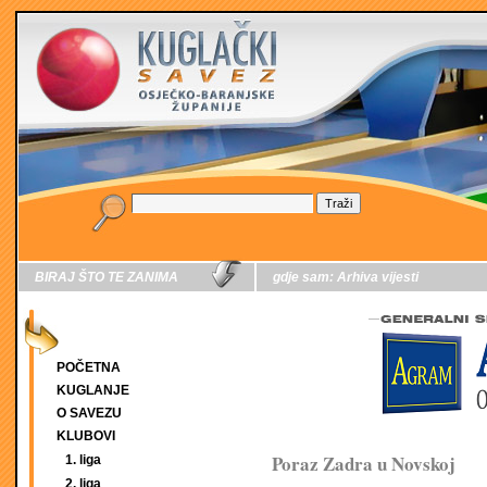
BIRAJ ŠTO TE ZANIMA
gdje sam:
Arhiva vijesti
POČETNA
KUGLANJE
O SAVEZU
KLUBOVI
Poraz Zadra u Novskoj
1. liga
2. liga