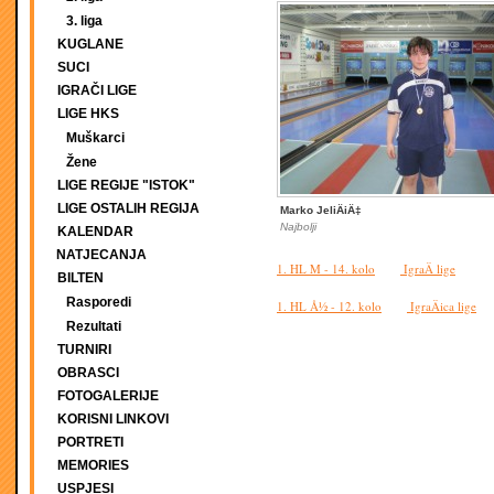
3. liga
KUGLANE
SUCI
IGRAČI LIGE
LIGE HKS
Muškarci
Žene
LIGE REGIJE "ISTOK"
LIGE OSTALIH REGIJA
Marko JeliÄiÄ‡
Najbolji
KALENDAR
NATJECANJA
1. HL M - 14. kolo
IgraÄ lige
BILTEN
Rasporedi
1. HL Å½ - 12. kolo
IgraÄica lige
Rezultati
TURNIRI
OBRASCI
FOTOGALERIJE
KORISNI LINKOVI
PORTRETI
MEMORIES
USPJESI