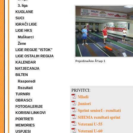
3. liga
KUGLANE
SUCI
IGRAČI LIGE
LIGE HKS
Muškarci
Žene
LIGE REGIJE "ISTOK"
LIGE OSTALIH REGIJA
PojedinaÄno Å¾up 1
KALENDAR
NATJECANJA
BILTEN
Rasporedi
Rezultati
PRIVITCI:
TURNIRI
Mladi
OBRASCI
Juniori
FOTOGALERIJE
Sprint seniorI - rezultati
KORISNI LINKOVI
SHEMA rezultati sprint
PORTRETI
Veterani U-55
MEMORIES
Veterani U-60
USPJESI