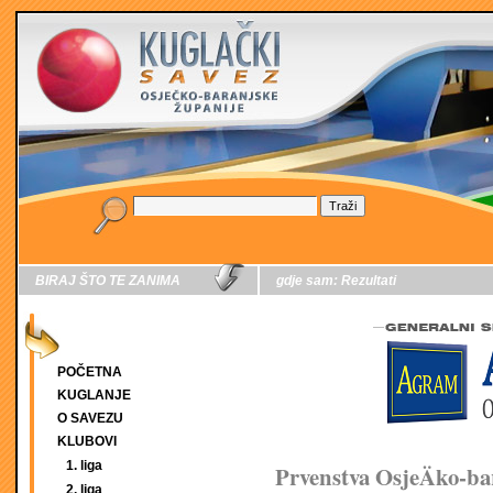
BIRAJ ŠTO TE ZANIMA
gdje sam:
Rezultati
POČETNA
KUGLANJE
O SAVEZU
KLUBOVI
1. liga
Prvenstva OsjeÄko-ba
2. liga